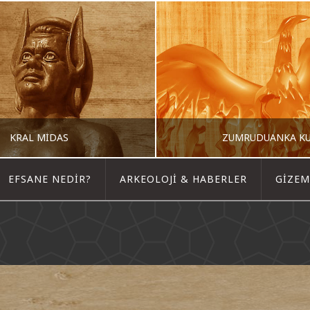
KRAL MIDAS
ZÜMRÜDÜANKA K
EFSANE NEDIR?
ARKEOLOJI & HABERLER
GIZEM
EFSANECI
EFSANECI
I, EFSANELER & HIKAYELER, MITOLOJIK EFSANELER
ANADOLU EFSANELERI, EFSANELER & HIKAYELER, MITOLOJ
MAYIS 14, 2015
MAYIS 15, 2015