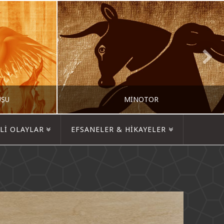
UŞU
MINOTOR
LI OLAYLAR
EFSANELER & HIKAYELER
EFSANECI
IK EFSANELER
EFSANELER & HIKAYELER, MITOLOJIK CANLILAR, MITOLOJIK EFSANELER
MAYIS 20, 2015