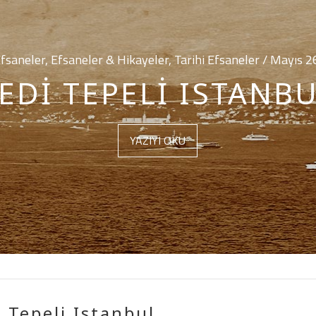
fsaneler, Efsaneler & Hikayeler, Tarihi Efsaneler / Mayıs 2
EDI TEPELI ISTANB
YAZIYI OKU
i Tepeli Istanbul