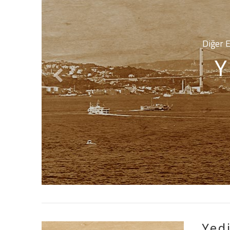
Diğer E
Y
Yed