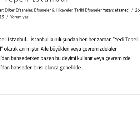
er:
Diğer Efsaneler
,
Efsaneler & Hikayeler
,
Tarihi Efsaneler
Yazan: efsaneci
26
015
Yorum yaz
peli Istanbul… İstanbul kuruluşundan beri her zaman “Yedi Tepeli
” olarak anılmıştır. Aile büyükleri veya çevremizdekiler
l’dan bahsederken bazen bu deyimi kullanır veya çevremizde
l’dan bahseden birisi olunca genellikle …